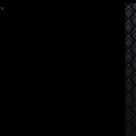
Course:
Thai Language Course for Burmese Speakers