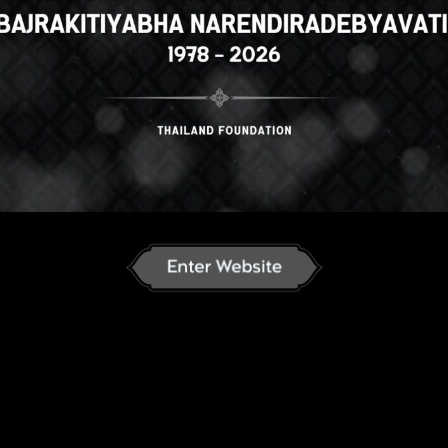
h
ภาษาไทย
Russian
Korean
J
an
French
Vietnamese
Chinese
ລາວ
ខ្មែរ
မြန်မာဘာသာ