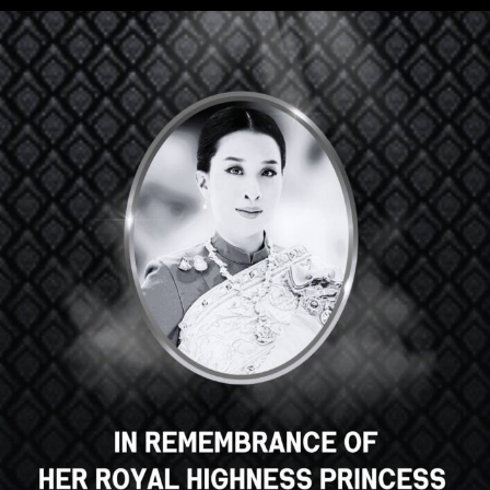
Hey there, great course, right?
Do you like this course?
ENROLL COURSE
Select your language